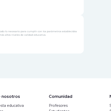
odo lo necesario para cumplir con los parámetros establecidos
ás altos niveles de calidad educativa.
 nosotros
Comunidad
sta educativa
Profesores