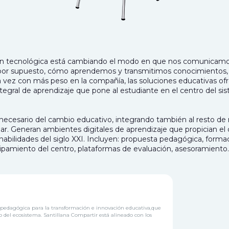
ón tecnológica está cambiando el modo en que nos comunicamo
 por supuesto, cómo aprendemos y transmitimos conocimientos, 
vez con más peso en la compañía, las soluciones educativas ofr
tegral de aprendizaje que pone al estudiante en el centro del sis
 necesario del cambio educativo, integrando también al resto de
r. Generan ambientes digitales de aprendizaje que propician el d
abilidades del siglo XXI. Incluyen: propuesta pedagógica, forma
ipamiento del centro, plataformas de evaluación, asesoramiento.
 pedagógica para la transformación e innovación educativa,que
o del ecosistema. Santillana Compartir está alineado con los