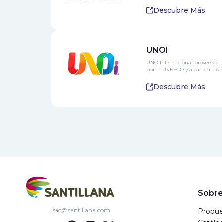
Descubre Más
UNOi
UNO Internacional provee de t
por la UNESCO y alcanzar los m
Descubre Más
Sobre
sac@santillana.com
Propue