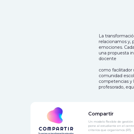
La transformaci
relacionamos y,
emociones. Cada 
una propuesta in
docente
como facilitador
comunidad escola
competencias y h
profesorado, equ
Compartir
Un modelo flexible de gestión
pone al estudiante en el centr
criterios que organismos (RT).