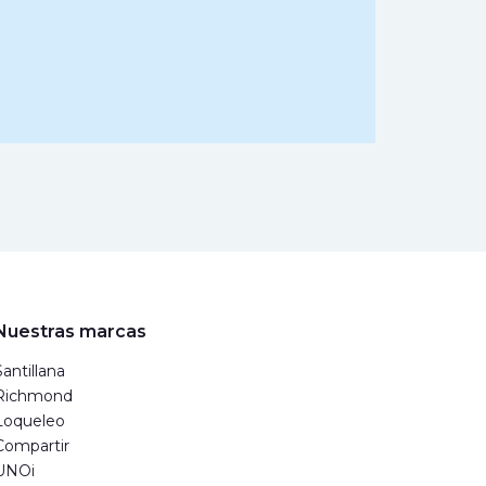
Nuestras marcas
Santillana
Richmond
Loqueleo
Compartir
UNOi