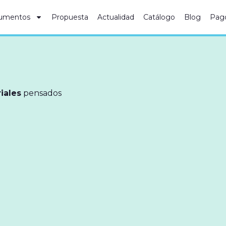
umentos
Propuesta
Actualidad
Catálogo
Blog
Pag
iales
pensados